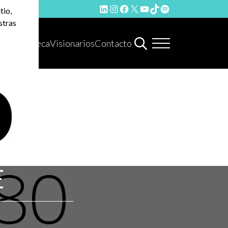
LinkedIn
Instagram
Facebook
X
YouTube
TikTok
Spotify
tio,
stras
Hemeroteca
Visionarios
Contacto
E