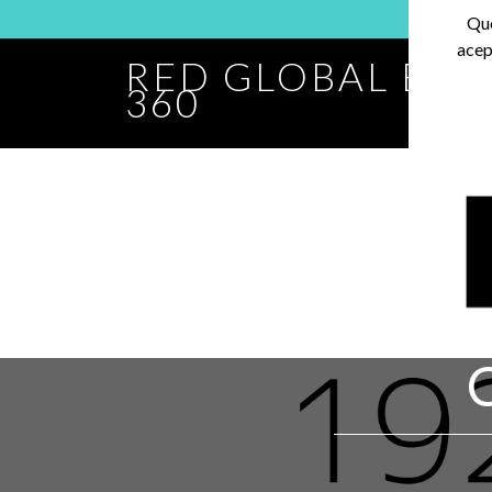
Que
acep
RED GLOBAL BA
360