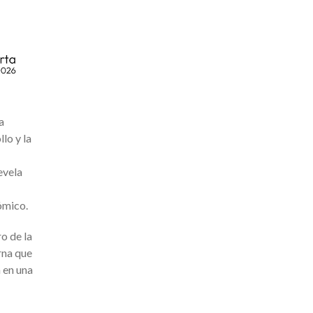
a
lo y la
evela
nómico.
o de la
rna que
 en una