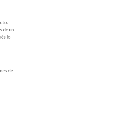
acto:
s de un
és lo
ones de