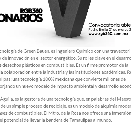
ecnología de Green Bauen, es Ingeniero Químico con una trayectori
de innovación en el sector energético. Su rol es clave en el desarrol
e desechos plásticos en combustibles. Es un firme promotor de la
la colaboración entre la industria y las instituciones académicas. R
aulipas: una tecnología 100% mexicana que convierte millones de
 forjando un nuevo modelo de impacto ambiental y desarrollo eco
Águila, es la gestora de una tecnología que, en palabras del Maestr
á de un simple proceso de reciclaje, es un modelo de alquimia mode
sez de combustibles. El Mtro. de la Rosa nos ofrece una inmersión
l potencial de llevar la bandera de Tamaulipas al mundo.