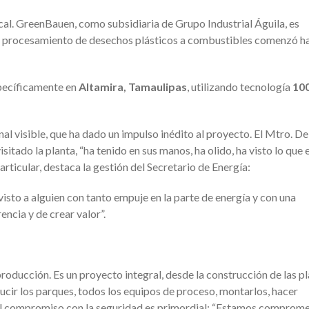
cal. GreenBauen, como subsidiaria de Grupo Industrial Águila, es
de procesamiento de desechos plásticos a combustibles comenzó h
specíficamente en
Altamira, Tamaulipas
, utilizando tecnología
10
al visible, que ha dado un impulso inédito al proyecto. El Mtro. De
tado la planta, “ha tenido en sus manos, ha olido, ha visto lo que e
ticular, destaca la gestión del Secretario de Energía:
visto a alguien con tanto empuje en la parte de energía y con una
rencia y de crear valor”.
oducción. Es un proyecto integral, desde la construcción de las p
ducir los parques, todos los equipos de proceso, montarlos, hacer
. El compromiso con la seguridad es primordial: “Estamos comprom