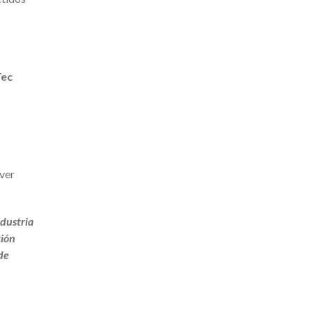
Tec
 ver
ndustria
ción
de