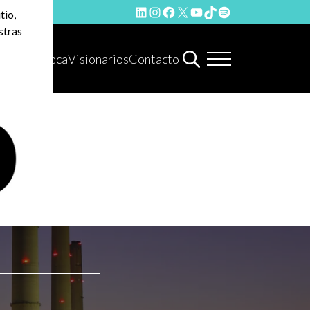
LinkedIn
Instagram
Facebook
X
YouTube
TikTok
Spotify
tio,
stras
Hemeroteca
Visionarios
Contacto