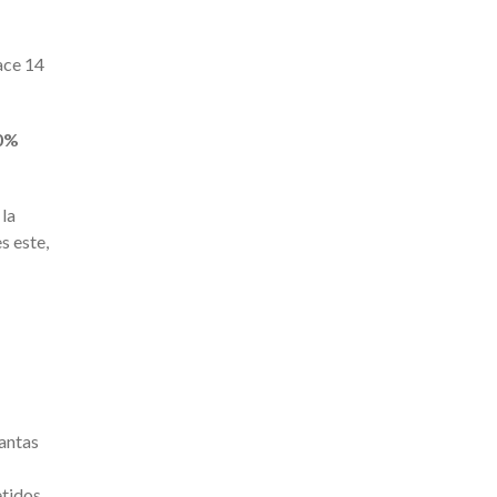
ace 14
0%
 la
s este,
lantas
etidos