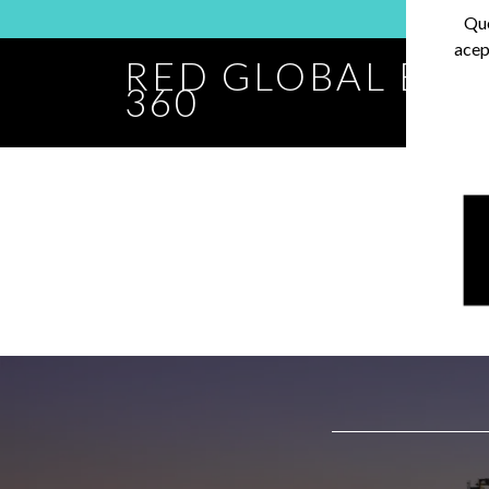
Que
acep
RED GLOBAL BA
360