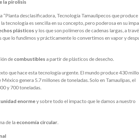
 la pirolisis
 la “Planta desclasificadora, Tecnología Tamaulipecos que produce
e la tecnología es sencilla en su concepto, pero poderosa en su imp
chos plásticos
y los que son polímeros de cadenas largas, a travé
 que lo fundimos y prácticamente lo convertimos en vapor y despu
ción de
combustibles
a partir de plásticos de desecho.
exto que hace esta tecnología urgente. El mundo produce 430 mill
e México genera 5.7 millones de toneladas. Solo en Tamaulipas, el
300 y 700 toneladas.
tunidad enorme
y sobre todo el impacto que le damos a nuestro
ma de la
economía circular
.
nal