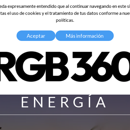
da expresamente entendido que al continuar navegando en este si
tas el uso de cookies y el tratamiento de tus datos conforme a nue
LDOSA
políticas.
Home
Nosotros
Media Kit
Aceptar
Más información
ENERGÍA