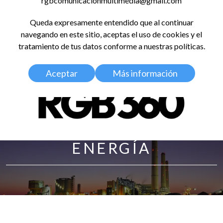
rgbcomunicacionmultimedia@gmail.com
LinkedIn
Instagram
Facebook
X
YouTub
TikT
Spo
Queda expresamente entendido que al continuar
RED GLOBAL
navegando en este sitio, aceptas el uso de cookies y el
BALDOSA 360
tratamiento de tus datos conforme a nuestras políticas.
Aceptar
Más información
ENERGÍA