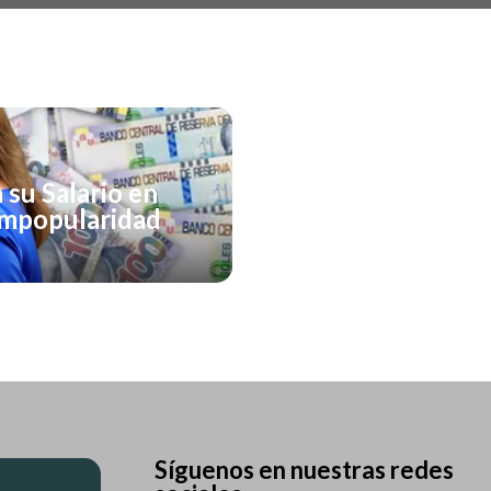
 su Salario en
Impopularidad
Síguenos en nuestras redes