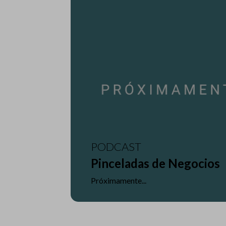
PODCAST
Pinceladas de Negocios
Próximamente...