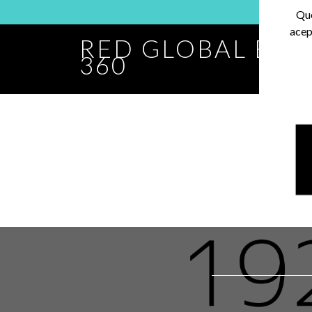
Que
acep
RED GLOBAL BA
360