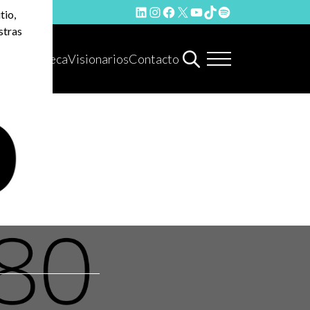
LinkedIn
Instagram
Facebook
X
YouTube
TikTok
Spotify
tio,
stras
Hemeroteca
Visionarios
Contacto