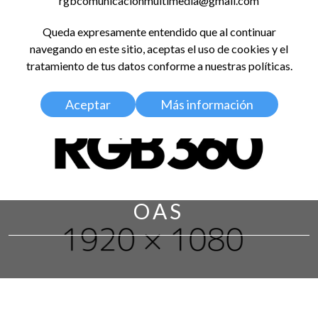
rgbcomunicacionmultimedia@gmail.com
LinkedIn
Instagram
Facebook
X
YouTub
TikT
Spo
Queda expresamente entendido que al continuar
RED GLOBAL
navegando en este sitio, aceptas el uso de cookies y el
BALDOSA 360
tratamiento de tus datos conforme a nuestras políticas.
Aceptar
Más información
OAS