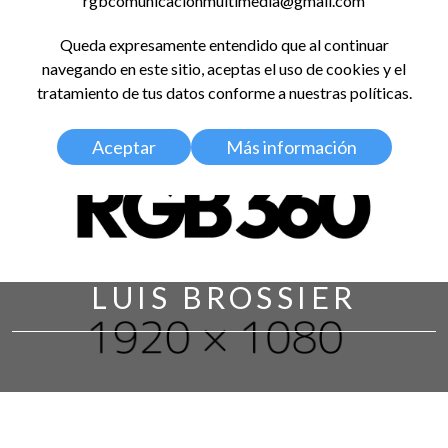
rgbcomunicacionmultimedia@gmail.com
LinkedIn
Instagram
Facebook
X
YouTub
TikT
Spo
Queda expresamente entendido que al continuar
RED GLOBAL
navegando en este sitio, aceptas el uso de cookies y el
BALDOSA 360
tratamiento de tus datos conforme a nuestras políticas.
Aceptar
Más información
LUIS BROSSIER