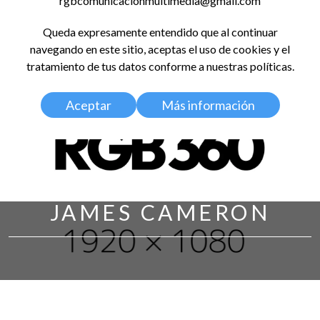
rgbcomunicacionmultimedia@gmail.com
LinkedIn
Instagram
Facebook
X
YouTub
TikT
Spo
Queda expresamente entendido que al continuar
RED GLOBAL
navegando en este sitio, aceptas el uso de cookies y el
BALDOSA 360
tratamiento de tus datos conforme a nuestras políticas.
Aceptar
Más información
JAMES CAMERON