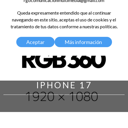
rgbcomunicacionmultimedia@gmail.com
LinkedIn
Instagram
Facebook
X
YouTub
TikT
Spo
Queda expresamente entendido que al continuar
RED GLOBAL
navegando en este sitio, aceptas el uso de cookies y el
BALDOSA 360
tratamiento de tus datos conforme a nuestras políticas.
Aceptar
Más información
IPHONE 17