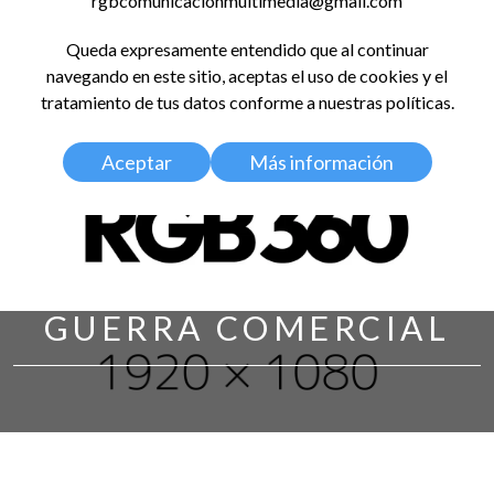
rgbcomunicacionmultimedia@gmail.com
LinkedIn
Instagram
Facebook
X
YouTub
TikT
Spo
Queda expresamente entendido que al continuar
RED GLOBAL
navegando en este sitio, aceptas el uso de cookies y el
BALDOSA 360
tratamiento de tus datos conforme a nuestras políticas.
Aceptar
Más información
GUERRA COMERCIAL