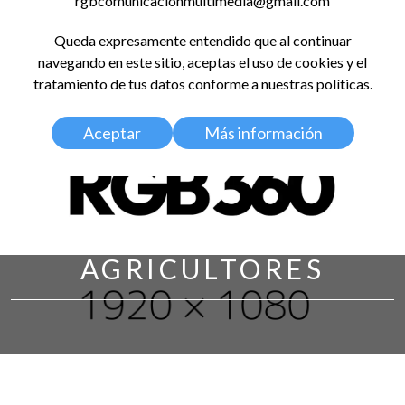
rgbcomunicacionmultimedia@gmail.com
LinkedIn
Instagram
Facebook
X
YouTub
TikT
Spo
Queda expresamente entendido que al continuar
RED GLOBAL
navegando en este sitio, aceptas el uso de cookies y el
BALDOSA 360
tratamiento de tus datos conforme a nuestras políticas.
Aceptar
Más información
AGRICULTORES