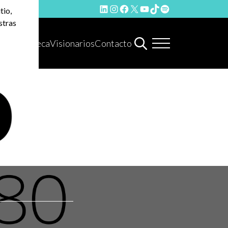
LinkedIn
Instagram
Facebook
X
YouTube
TikTok
Spotify
tio,
stras
Hemeroteca
Visionarios
Contacto
O