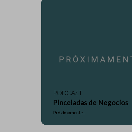
PODCAST
Pinceladas de Negocios
Próximamente...