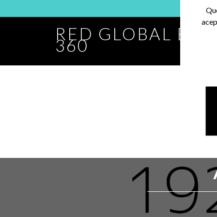
Que
acep
RED GLOBAL BA
360