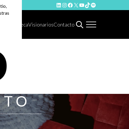
LinkedIn
Instagram
Facebook
X
YouTube
TikTok
Spotify
tio,
stras
Hemeroteca
Visionarios
Contacto
NTO