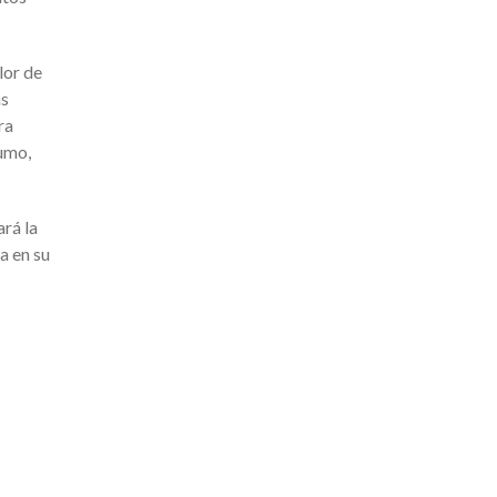
lor de
as
ra
sumo,
ará la
a en su