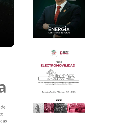
a
 de
to
ocas