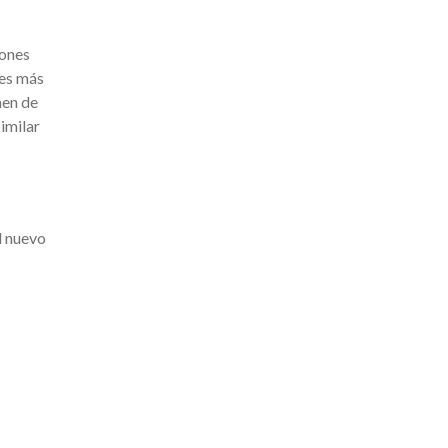
iones
nes más
men de
imilar
l nuevo