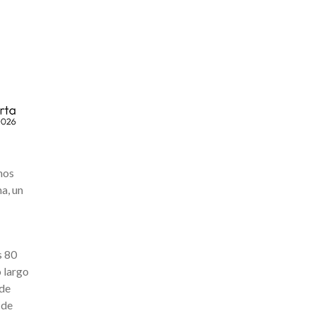
nos
a, un
s 80
o largo
 de
 de