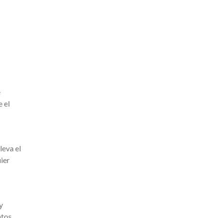
e
 el
leva el
ier
y
ntos