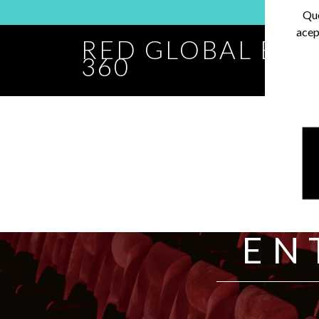
Que
acep
RED GLOBAL BA
360
EN