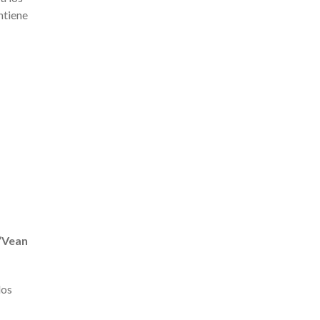
ntiene
“Vean
los