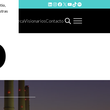
LinkedIn
Instagram
Facebook
X
YouTube
TikTok
Spotify
tio,
stras
Hemeroteca
Visionarios
Contacto