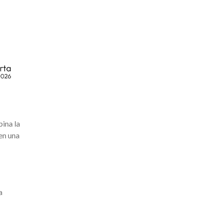
bina la
en una
a