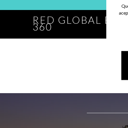
Que
acep
RED GLOBAL BA
360