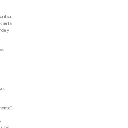
crítico
 cierta
rde y
nos
so.
mente”.
s
a los