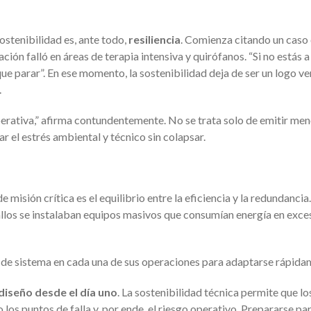
ostenibilidad es, ante todo,
resiliencia
. Comienza citando un caso 
ión falló en áreas de terapia intensiva y quirófanos. “Si no estás a
e parar”. En ese momento, la sostenibilidad deja de ser un logo ve
.
perativa,” afirma contundentemente. No se trata solo de emitir me
 el estrés ambiental y técnico sin colapsar.
 misión crítica es el equilibrio entre la eficiencia y la redundancia.
allos se instalaban equipos masivos que consumían energía en exce
d de sistema en cada una de sus operaciones para adaptarse rápida
diseño desde el día uno
. La sostenibilidad técnica permite que lo
os puntos de falla y, por ende, el riesgo operativo. Prepararse par