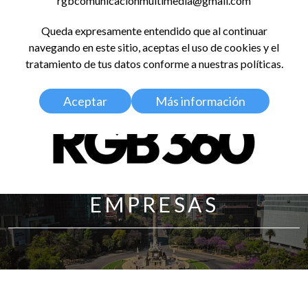
rgbcomunicacionmultimedia@gmail.com
LinkedIn
Instagram
Facebook
X
YouTub
TikT
Spo
Queda expresamente entendido que al continuar
RED GLOBAL
navegando en este sitio, aceptas el uso de cookies y el
BALDOSA 360
tratamiento de tus datos conforme a nuestras políticas.
Aceptar
Más información
EMPRESAS