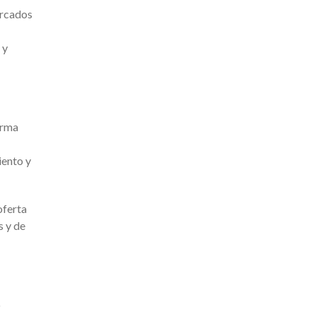
ercados
 y
orma
iento y
oferta
s y de
o