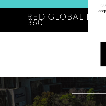
Que
acep
RED GLOBAL BA
360