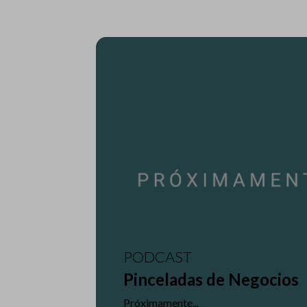
PODCAST
Pinceladas de Negocios
Próximamente...