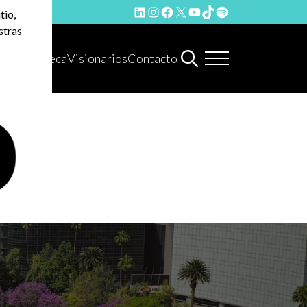
LinkedIn
Instagram
Facebook
X
YouTube
TikTok
Spotify
tio,
stras
Hemeroteca
Visionarios
Contacto