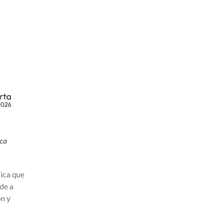
ica
gica que
de a
ón y