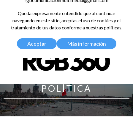
rgbcomunicacionmultimedia@gmail.com
LinkedIn
Instagram
Facebook
X
YouTub
TikT
Spo
Queda expresamente entendido que al continuar
RED GLOBAL
navegando en este sitio, aceptas el uso de cookies y el
BALDOSA 360
tratamiento de tus datos conforme a nuestras políticas.
Aceptar
Más información
POLÍTICA