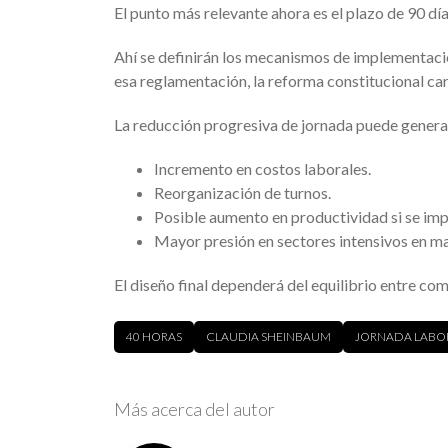
El punto más relevante ahora es el plazo de 90 d
Ahí se definirán los mecanismos de implementación,
esa reglamentación, la reforma constitucional c
La reducción progresiva de jornada puede genera
Incremento en costos laborales.
Reorganización de turnos.
Posible aumento en productividad si se im
Mayor presión en sectores intensivos en m
El diseño final dependerá del equilibrio entre co
40 HORAS
CLAUDIA SHEINBAUM
JORNADA LABO
Más acerca del autor