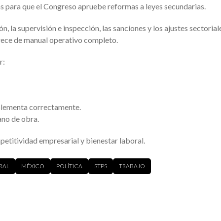
ías para que el Congreso apruebe reformas a leyes secundarias.
 la supervisión e inspección, las sanciones y los ajustes sectoriale
arece de manual operativo completo.
r:
plementa correctamente.
ano de obra.
mpetitividad empresarial y bienestar laboral.
RAL
MÉXICO
POLÍTICA
STPS
TRABAJO