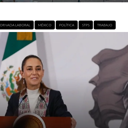
JORNADA LABORAL
MÉXICO
POLÍTICA
STPS
TRABAJO