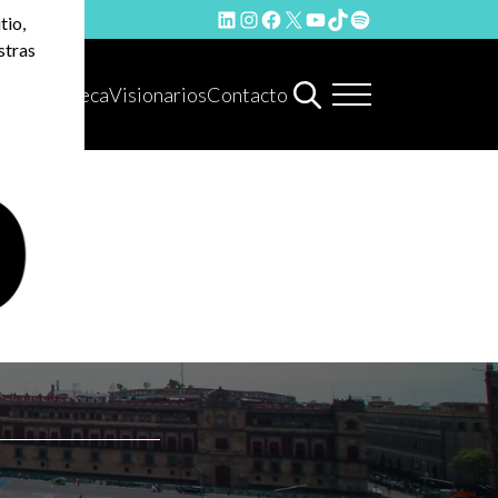
LinkedIn
Instagram
Facebook
X
YouTube
TikTok
Spotify
tio,
stras
Hemeroteca
Visionarios
Contacto