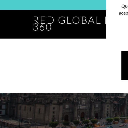
Que
acep
RED GLOBAL BA
360