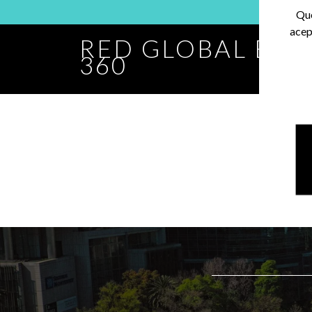
Que
acep
RED GLOBAL BA
360