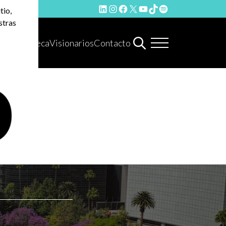
LinkedIn
Instagram
Facebook
X
YouTube
TikTok
Spotify
tio,
stras
Hemeroteca
Visionarios
Contacto