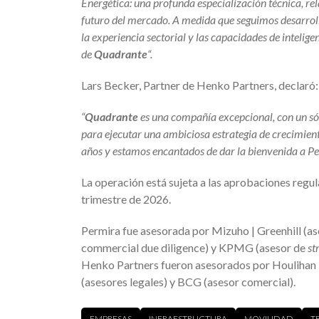
Energética: una profunda especialización técnica, rela
futuro del mercado. A medida que seguimos desarrol
la experiencia sectorial y las capacidades de inteligen
de
Quadrante
“.
Lars Becker, Partner de Henko Partners, declaró:
“
Quadrante
es una compañía excepcional, con un sól
para ejecutar una ambiciosa estrategia de crecimiento
años y estamos encantados de dar la bienvenida a P
La operación está sujeta a las aprobaciones regul
trimestre de 2026.
Permira fue asesorada por Mizuho | Greenhill (ase
commercial due diligence) y KPMG (asesor de
st
Henko Partners fueron asesorados por Houlihan 
(asesores legales) y BCG (asesor comercial).
EMPRESAS
INFRAESTRUCTURA
MOVILIDAD
T