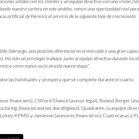
ciones sólidas con los clientes y un equipo directivo con una visión cla
lando nuestra cartera en este ámbito, vemos una oportunidad real par
cia artificial de Permira al servicio de la siguiente fase de crecimiento
ido liderazgo, una posición diferencial en el mercado y una gran capa
. Ha sido un privilegio trabajar junto al equipo directivo durante los ú
ermira como nuevo socio en esta nueva etapa”.
atorias habituales y se espera que se complete durante el cuarto
sor financiero), Clifford Chance (asesor legal), Roland Berger (as
ructuring, financial and tax due diligence
). Quadrante, su equipo direct
Lokey, KPMG y Jamieson (asesores financieros), Cuatrecasas y 
RANSPORTE