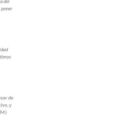
ra del
a poner
cidad
ltimos
esor de
ivo, y
PLMJ