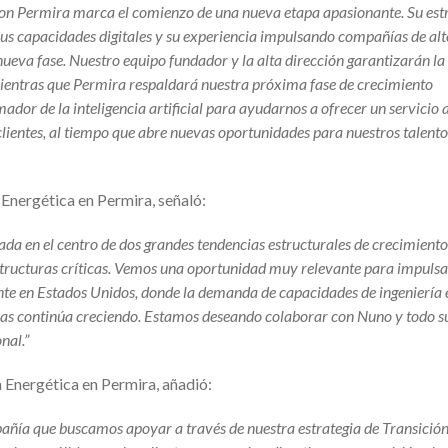
con Permira marca el comienzo de una nueva etapa apasionante. Su est
, sus capacidades digitales y su experiencia impulsando compañías de alt
 nueva fase. Nuestro equipo fundador y la alta dirección garantizarán la
 mientras que Permira respaldará nuestra próxima fase de crecimiento
ador de la inteligencia artificial para ayudarnos a ofrecer un servicio
 clientes, al tiempo que abre nuevas oportunidades para nuestros talent
 Energética en Permira, señaló:
da en el centro de dos grandes tendencias estructurales de crecimiento:
aestructuras críticas. Vemos una oportunidad muy relevante para impulsa
nte en Estados Unidos, donde la demanda de capacidades de ingeniería 
turas continúa creciendo. Estamos deseando colaborar con Nuno y todo s
nal.”
n Energética en Permira, añadió:
añía que buscamos apoyar a través de nuestra estrategia de Transició