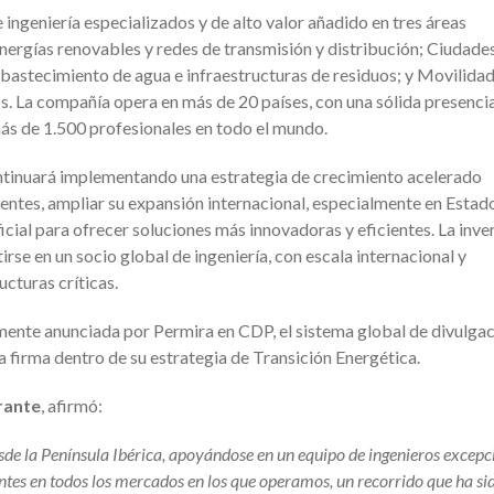
 ingeniería especializados y de alto valor añadido en tres áreas
 energías renovables y redes de transmisión y distribución; Ciudade
abastecimiento de agua e infraestructuras de residuos; y Movilidad
s. La compañía opera en más de 20 países, con una sólida presenci
más de 1.500 profesionales en todo el mundo.
tinuará implementando una estrategia de crecimiento acelerado
lientes, ampliar su expansión internacional, especialmente en Estad
tificial para ofrecer soluciones más innovadoras y eficientes. La inve
rse en un socio global de ingeniería, con escala internacional y
ucturas críticas.
emente anunciada por Permira en CDP, el sistema global de divulga
a firma dentro de su estrategia de Transición Energética.
rante
, afirmó:
sde la Península Ibérica, apoyándose en un equipo de ingenieros excepc
entes en todos los mercados en los que operamos, un recorrido que ha si