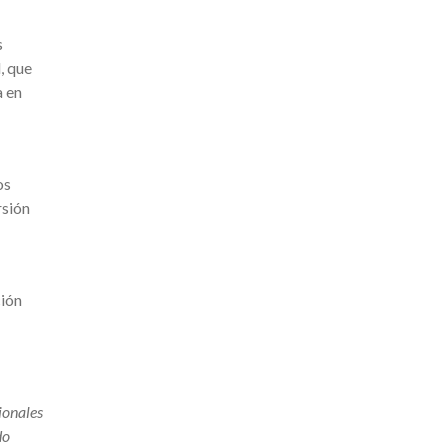
s
, que
a en
os
rsión
ción
ionales
do