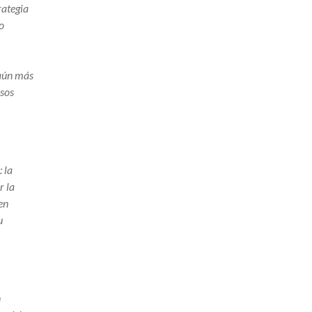
rategia
o
 aún más
osos
 la
r la
en
u
n