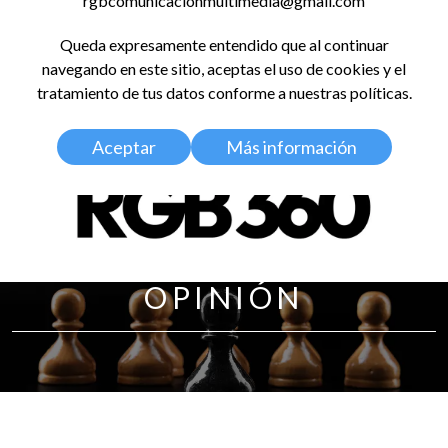
rgbcomunicacionmultimedia@gmail.com
LinkedIn
Instagram
Facebook
X
YouTub
TikT
Spo
Queda expresamente entendido que al continuar
RED GLOBAL
navegando en este sitio, aceptas el uso de cookies y el
BALDOSA 360
tratamiento de tus datos conforme a nuestras políticas.
Aceptar
Más información
OPINIÓN