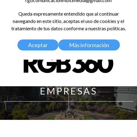
rgbcomunicacionmultimedia@gmail.com
LinkedIn
Instagram
Facebook
X
YouTub
TikT
Spo
Queda expresamente entendido que al continuar
RED GLOBAL
navegando en este sitio, aceptas el uso de cookies y el
BALDOSA 360
tratamiento de tus datos conforme a nuestras políticas.
Aceptar
Más información
EMPRESAS