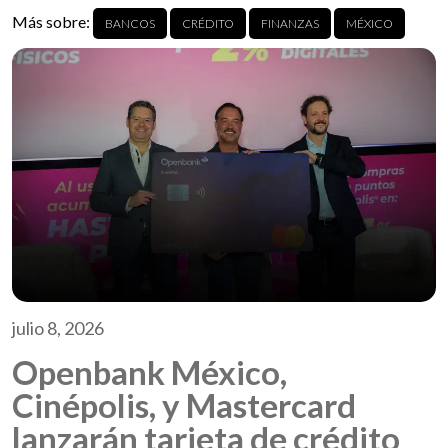
Más sobre:
BANCOS
CRÉDITO
FINANZAS
MÉXICO
julio 8, 2026
Openbank México,
Cinépolis, y Mastercard
lanzarán tarjeta de crédito