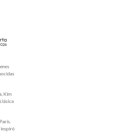
venes
nocidas
a, Kim
clásica
París.
 inspiró