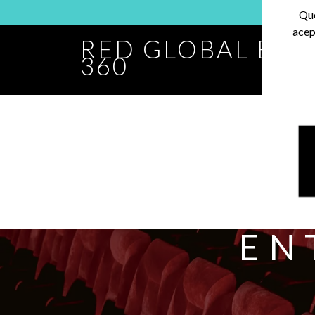
Que
acep
RED GLOBAL BA
360
EN