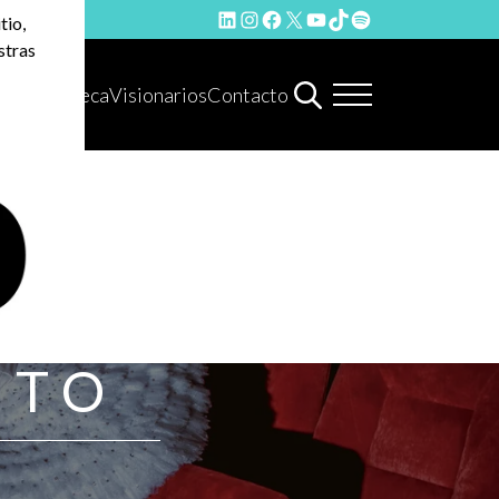
LinkedIn
Instagram
Facebook
X
YouTube
TikTok
Spotify
tio,
stras
Hemeroteca
Visionarios
Contacto
NTO