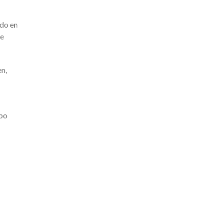
ado en
se
en,
mbo