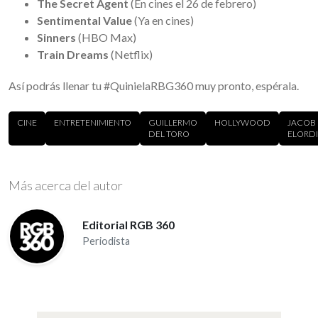
The Secret Agent
(En cines el 26 de febrero)
Sentimental Value
(Ya en cines)
Sinners
(HBO Max)
Train Dreams
(Netflix)
Así podrás llenar tu #QuinielaRBG360 muy pronto, espérala.
CINE
ENTRETENIMIENTO
GUILLERMO
HOLLYWOOD
JACOB
DEL TORO
ELORDI
Más acerca del autor
Editorial RGB 360
Periodista