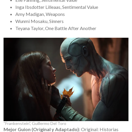
Inga Ibsdotter Lilleaas, Sentimental Value
Amy Madigan, Weapons
Wunmi Mosaku, Sinners
Teyana Taylor, One Battle After Another
“Frankenstein”, Guillermo Del Toro
Mejor
Guion (Original y Adaptado):
Original: Historias