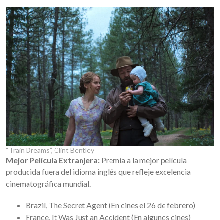
“Train Dreams”, Clint Bentley
Mejor Película Extranjera:
Premia a la mejor película
producida fuera del idioma inglés que refleje excelencia
cinematográfica mundial.
Brazil, The Secret Agent (En cines el 26 de febrero)
France, It Was Just an Accident (En algunos cines)