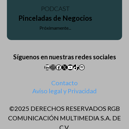
PODCAST
Pinceladas de Negocios
Próximamente...
Síguenos en nuestras redes sociales
LinkedIn
Instagram
Facebook
X
YouTube
TikTok
Spotify
Contacto
Aviso legal y Privacidad
©2025 DERECHOS RESERVADOS RGB
COMUNICACIÓN MULTIMEDIA S.A. DE
C.V.