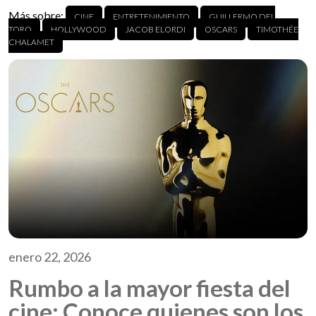
Más sobre:
CINE
ENTRETENIMIENTO
GUILLERMO DEL
TORO
HOLLYWOOD
JACOB ELORDI
OSCARS
TIMOTHÉE
CHALAMET
enero 22, 2026
Rumbo a la mayor fiesta del
cine: Conoce quienes son los