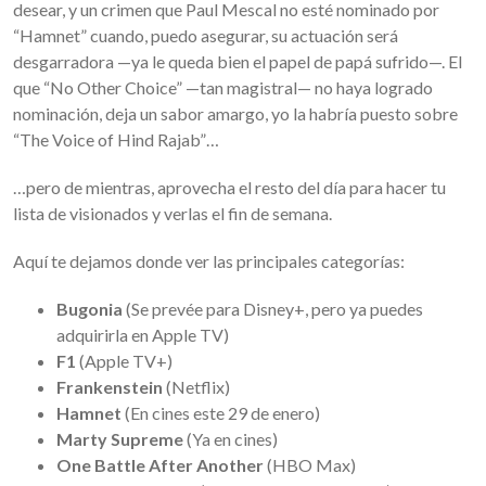
desear, y un crimen que Paul Mescal no esté nominado por
“Hamnet” cuando, puedo asegurar, su actuación será
desgarradora —ya le queda bien el papel de papá sufrido—. El
que “No Other Choice” —tan magistral— no haya logrado
nominación, deja un sabor amargo, yo la habría puesto sobre
“The Voice of Hind Rajab”…
…pero de mientras, aprovecha el resto del día para hacer tu
lista de visionados y verlas el fin de semana.
Aquí te dejamos donde ver las principales categorías:
Bugonia
(Se prevée para Disney+, pero ya puedes
adquirirla en Apple TV)
F1
(Apple TV+)
Frankenstein
(Netflix)
Hamnet
(En cines este 29 de enero)
Marty Supreme
(Ya en cines)
One Battle After Another
(HBO Max)