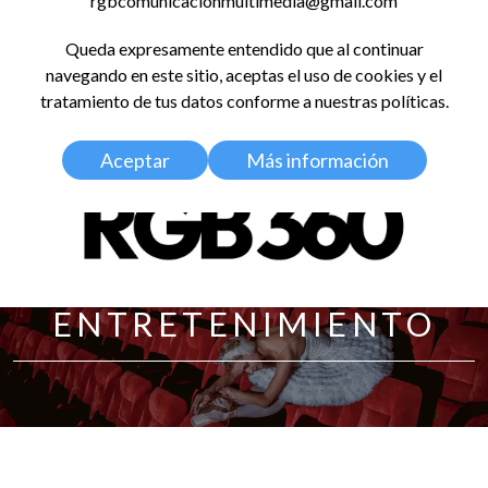
rgbcomunicacionmultimedia@gmail.com
LinkedIn
Instagram
Facebook
X
YouTub
TikT
Spo
Queda expresamente entendido que al continuar
RED GLOBAL
navegando en este sitio, aceptas el uso de cookies y el
BALDOSA 360
tratamiento de tus datos conforme a nuestras políticas.
Aceptar
Más información
ENTRETENIMIENTO