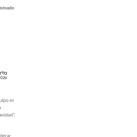
ominado
uipo es
a
anidad”.
iderar