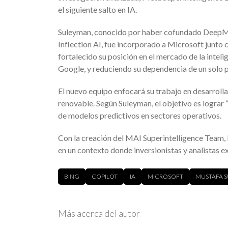
el siguiente salto en IA.
Suleyman, conocido por haber cofundado DeepMi
Inflection AI, fue incorporado a Microsoft junto 
fortalecido su posición en el mercado de la intel
Google, y reduciendo su dependencia de un solo 
El nuevo equipo enfocará su trabajo en desarroll
renovable. Según Suleyman, el objetivo es lograr 
de modelos predictivos en sectores operativos.
Con la creación del MAI Superintelligence Team, M
en un contexto donde inversionistas y analistas ex
BING
COPILOT
IA
MICROSOFT
MUSTAFA 
Más acerca del autor