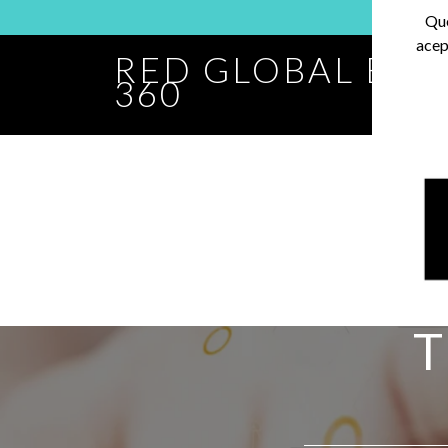
Que
acep
RED GLOBAL BA
360