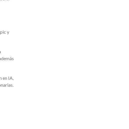
pic y
a
, además
 en IA,
onarias.