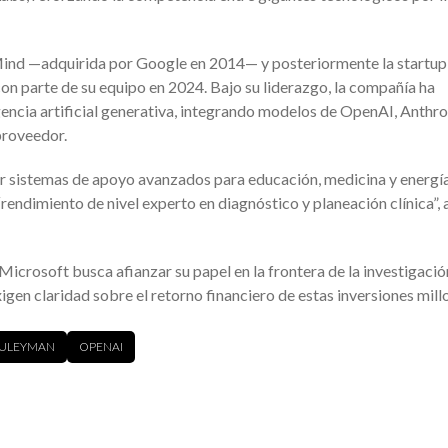
nd —adquirida por Google en 2014— y posteriormente la startup
con parte de su equipo en 2024. Bajo su liderazgo, la compañía ha
igencia artificial generativa, integrando modelos de OpenAI, Anthro
proveedor.
ar sistemas de apoyo avanzados para educación, medicina y energí
“rendimiento de nivel experto en diagnóstico y planeación clínica”
icrosoft busca afianzar su papel en la frontera de la investigación
igen claridad sobre el retorno financiero de estas inversiones mill
SULEYMAN
OPENAI