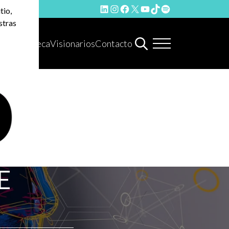
LinkedIn
Instagram
Facebook
X
YouTube
TikTok
Spotify
tio,
stras
Hemeroteca
Visionarios
Contacto
E
N