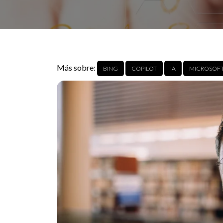
Más sobre:
BING
COPILOT
IA
MICROSOF