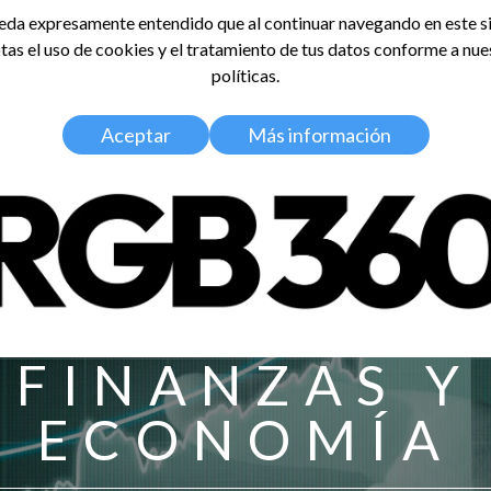
da expresamente entendido que al continuar navegando en este si
tas el uso de cookies y el tratamiento de tus datos conforme a nue
LDOSA
políticas.
Home
Nosotros
Media Kit
Aceptar
Más información
FINANZAS Y
ECONOMÍA