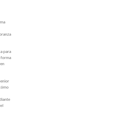
orma
obranza
ca para
e forma
ven
senior
 cómo
diante
el