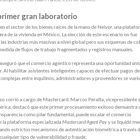
primer gran laboratorio
en el sector de los bienes raíces de la mano de Neivor, una plataf
era de la vivienda en México. La elección de este escenario no fue
e las industrias más masivas a nivel global pero sus esquemas de c
 medida de flujos de trabajo fragmentados y registros manuales.
 aseguró que el comercio agéntico representa una oportunidad úni
r. Al habilitar asistentes inteligentes capaces de efectuar pagos d
 complejas entre inquilinos, administradores y proveedores se vuel
ceso corrió a cargo de Mastercard. Marcos Peralta, vicepresidente 
américa, destacó que este primer procesamiento exitoso demuestra
ransparencia como pilar fundamental, puede escalar el comercio
e la plataforma especializada
Mastercard Agent Pay
y se liquidó me
ando estrictos mecanismos de autenticación biométrica a través d
cualquier tipo de vulnerabilidad o fraude.