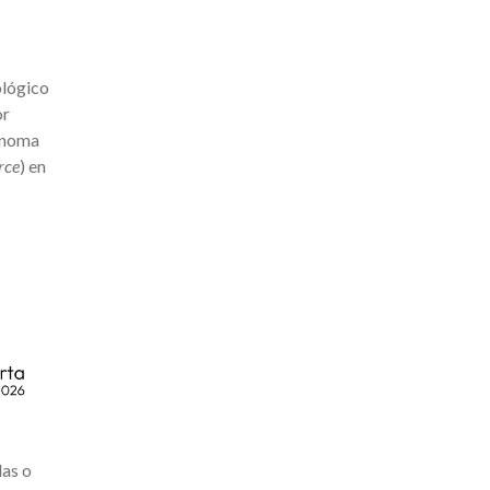
ológico
or
tónoma
rce
) en
das o