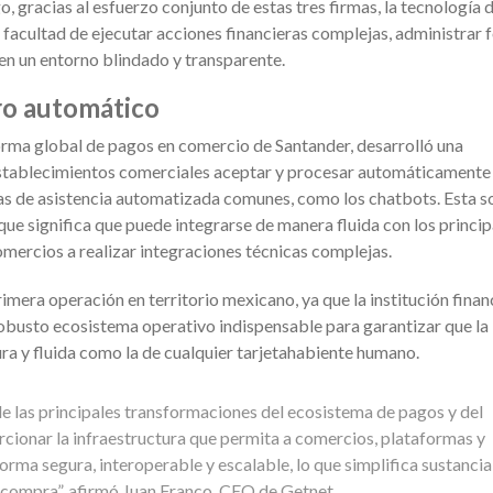
gracias al esfuerzo conjunto de estas tres firmas, la tecnología d
la facultad de ejecutar acciones financieras complejas, administrar
en un entorno blindado y transparente.
bro automático
forma global de pagos en comercio de Santander, desarrolló una
 establecimientos comerciales aceptar y procesar automáticamente
as de asistencia automatizada comunes, como los chatbots. Esta s
que significa que puede integrarse de manera fluida con los princip
omercios a realizar integraciones técnicas complejas.
imera operación en territorio mexicano, ya que la institución finan
obusto ecosistema operativo indispensable para garantizar que la
ura y fluida como la de cualquier tarjetahabiente humano.
e las principales transformaciones del ecosistema de pagos y del
rcionar la infraestructura que permita a comercios, plataformas y
 forma segura, interoperable y escalable, lo que simplifica sustanci
 compra”, afirmó Juan Franco, CEO de Getnet.