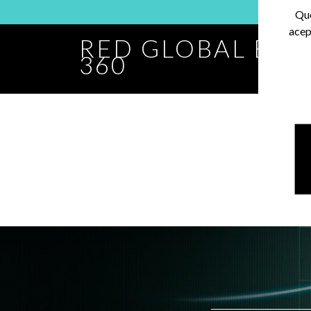
Que
acep
RED GLOBAL BA
360