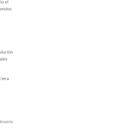
io el
 fondos
olución
ales
ciera
almente