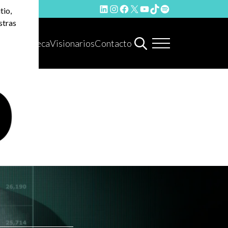
LinkedIn
Instagram
Facebook
X
YouTube
TikTok
Spotify
tio,
stras
Hemeroteca
Visionarios
Contacto