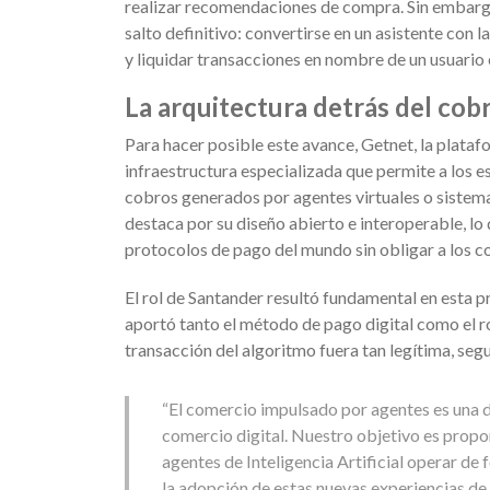
realizar recomendaciones de compra. Sin embargo, 
salto definitivo: convertirse en un asistente con 
y liquidar transacciones en nombre de un usuario 
La arquitectura detrás del co
Para hacer posible este avance, Getnet, la plata
infraestructura especializada que permite a los
cobros generados por agentes virtuales o sistem
destaca por su diseño abierto e interoperable, lo 
protocolos de pago del mundo sin obligar a los c
El rol de Santander resultó fundamental en esta pr
aportó tanto el método de pago digital como el r
transacción del algoritmo fuera tan legítima, seg
“El comercio impulsado por agentes es una d
comercio digital. Nuestro objetivo es propo
agentes de Inteligencia Artificial operar de
la adopción de estas nuevas experiencias de