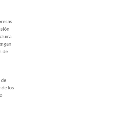
presas
usión
cluirá
tengan
s de
s
 de
nde los
mo