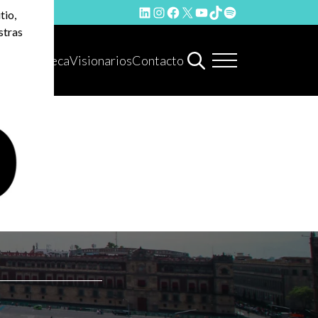
LinkedIn
Instagram
Facebook
X
YouTube
TikTok
Spotify
tio,
stras
Hemeroteca
Visionarios
Contacto