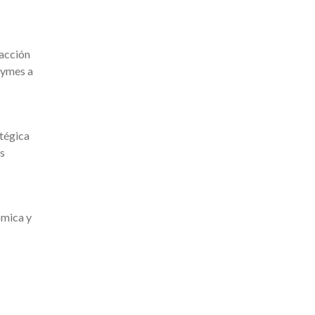
racción
 Pymes a
atégica
es
ómica y