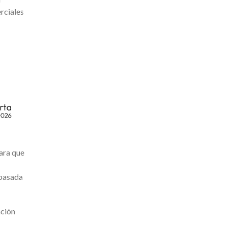
rciales
ara que
 basada
ación