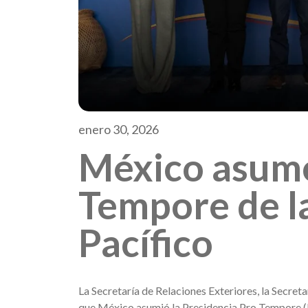
enero 30, 2026
México asume
Tempore de la
Pacífico
La Secretaría de Relaciones Exteriores, la Secre
que México asumió la Presidencia Pro Tempore (P