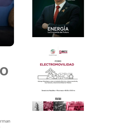
ro
forman
l