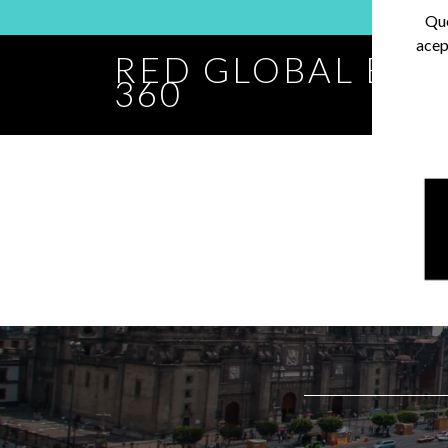
Que
acep
RED GLOBAL BA
360