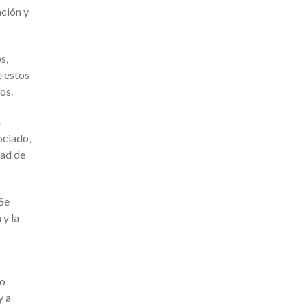
ación y
s,
e estos
dos.
a
ociado,
dad de
 Se
 y la
lo
y a