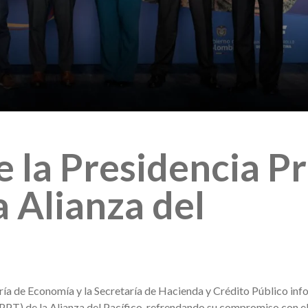
 la Presidencia P
 Alianza del
taría de Economía y la Secretaría de Hacienda y Crédito Público in
PT) de la Alianza del Pacífico, refrendando su compromiso con e