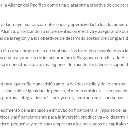
a la Alianza del Pacífico como una plataforma efectiva de cooper
ra dar mayor sustancia, coherencia y operatividad a los documento
 Alianza, priorizando su implementación efectiva y asegurando qu
 de la región y a los objetivos de desarrollo sostenible comparti
reitera su compromiso de continuar los trabajos encaminados a l
í como al proceso de incorporación de Singapur como Estado As
rsa y conectada con otras regiones del mundo fortalece su capaci
egral que refleje una visión amplia del desarrollo y del bienestar.
 la inclusión e igualdad de género, el medio ambiente, la educación
para una integración más incluyente y centrada en las personas.
lecimiento de la inclusión e innovación financiera, al impulso de las
ticos y al financiamiento para la inversión productiva y el desarrol
s micro, pequeñas y medianas empresas a los mercados de capitales 