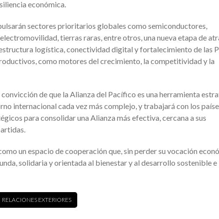
siliencia económica.
ulsarán sectores prioritarios globales como semiconductores,
electromovilidad, tierras raras, entre otros, una nueva etapa de at
aestructura logística, conectividad digital y fortalecimiento de las
roductivos, como motores del crecimiento, la competitividad y la
onvicción de que la Alianza del Pacífico es una herramienta estr
orno internacional cada vez más complejo, y trabajará con los país
gicos para consolidar una Alianza más efectiva, cercana a sus
artidas.
 como un espacio de cooperación que, sin perder su vocación econ
da, solidaria y orientada al bienestar y al desarrollo sostenible e
RELACIONES EXTERIORES