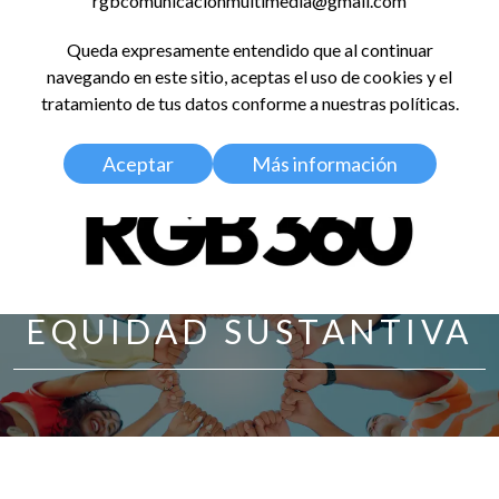
rgbcomunicacionmultimedia@gmail.com
LinkedIn
Instagram
Facebook
X
YouTub
TikT
Spo
Queda expresamente entendido que al continuar
RED GLOBAL
navegando en este sitio, aceptas el uso de cookies y el
BALDOSA 360
tratamiento de tus datos conforme a nuestras políticas.
Aceptar
Más información
EQUIDAD SUSTANTIVA