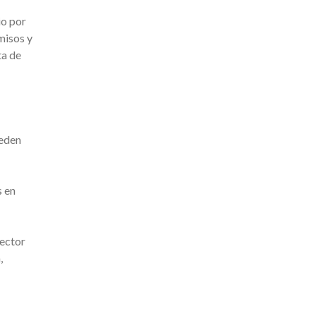
io por
misos y
ta de
ueden
s en
sector
,