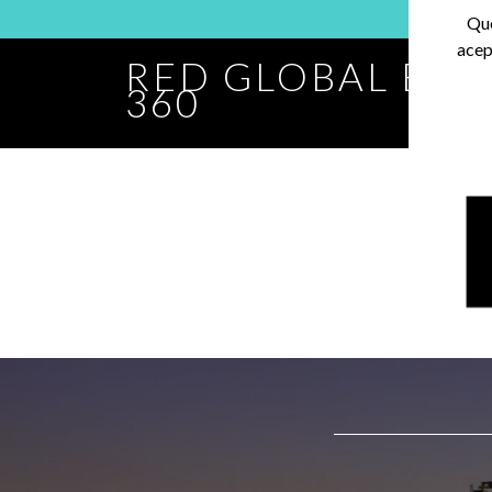
Que
acep
RED GLOBAL BA
360