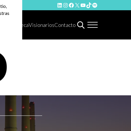
LinkedIn
Instagram
Facebook
X
YouTube
TikTok
Spotify
tio,
stras
Hemeroteca
Visionarios
Contacto