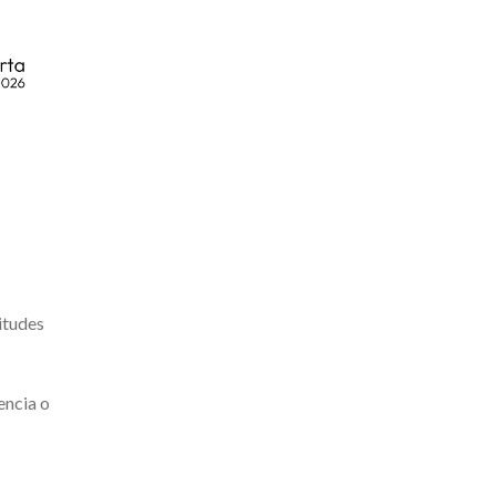
itudes
encia o