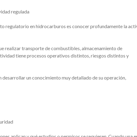
vidad regulada
nto regulatorio en hidrocarburos es conocer profundamente la act
que realizar transporte de combustibles, almacenamiento de
ividad tiene procesos operativos distintos, riesgos distintos y
desarrollar un conocimiento muy detallado de su operación,
guridad
iones aplican y qué estudios o permisos se requieren. Cuando una 