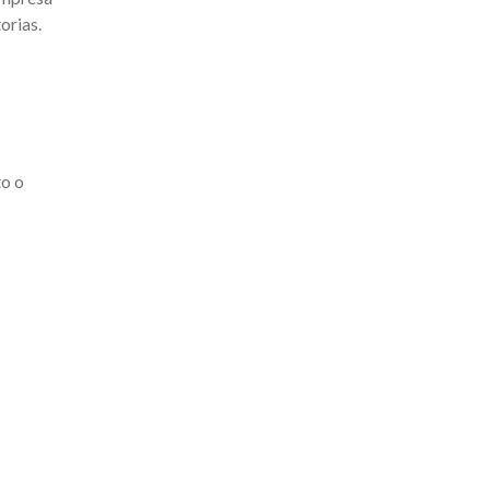
orias.
to o