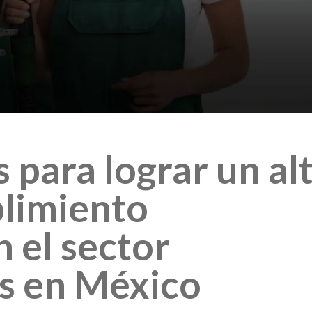
s para lograr un al
plimiento
n el sector
s en México