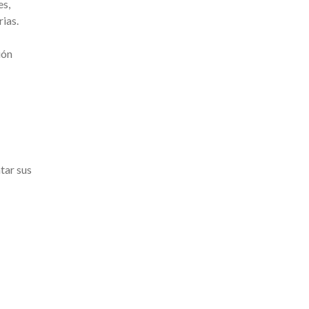
es,
ias.
ión
tar sus