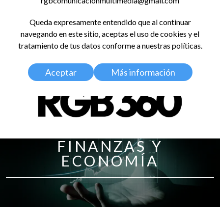
rgbcomunicacionmultimedia@gmail.com
LinkedIn
Instagram
Facebook
X
YouTub
TikT
Spo
Queda expresamente entendido que al continuar
RED GLOBAL
navegando en este sitio, aceptas el uso de cookies y el
BALDOSA 360
tratamiento de tus datos conforme a nuestras políticas.
Aceptar
Más información
FINANZAS Y
ECONOMÍA