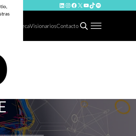
LinkedIn
Instagram
Facebook
X
YouTube
TikTok
Spotify
tio,
stras
Hemeroteca
Visionarios
Contacto
E
N