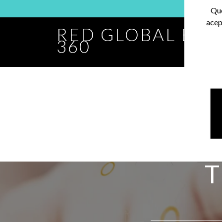
Que
acep
RED GLOBAL BA
360