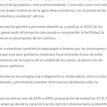
 natural de las plantas contra enfermedades. Conocido como micro
rincipales fronteras de la agricultura moderna, con el potencial de
nible y resiliente”, afirma.
enciación genética permiten identificar y analizar el ADN de los
 generando información que ayuda a comprender la fertilidad, la
yen en el desempeño de los cultivos.
s sostenibles también ha impulsado el interés por los bioinsumos y
, a que el propio gobierno mexicano ha promovido el uso de estas
anismos en la mejora de la calidad de los suelos, la absorción de
nsumos químicos.
lizada en tecnologías para diagnósticos moleculares, ofrece soluc
ientales, permitiendo obtener información detallada sobre la
s para la extracción de ADN y ARN, preparación de muestras, PCR,
ue abarcan desde la caracterización del microbioma hasta la identif