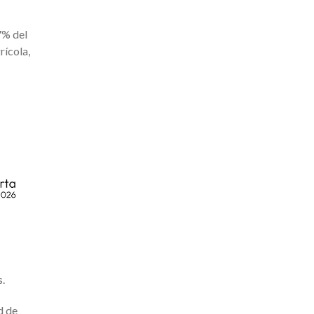
7% del
rícola,
s.
d de