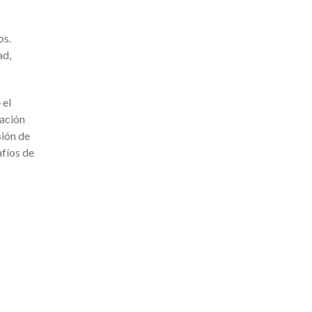
os.
ad,
 el
mación
ión de
afíos de