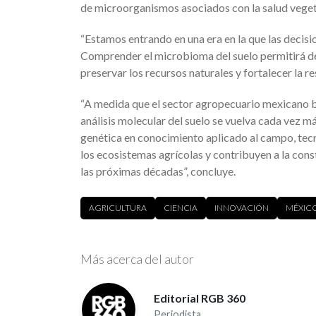
de microorganismos asociados con la salud veget
“Estamos entrando en una era en la que las decis
Comprender el microbioma del suelo permitirá des
preservar los recursos naturales y fortalecer la re
“A medida que el sector agropecuario mexicano bu
análisis molecular del suelo se vuelva cada vez 
genética en conocimiento aplicado al campo, te
los ecosistemas agrícolas y contribuyen a la cons
las próximas décadas”, concluye.
AGRICULTURA
CIENCIA
INNOVACIÓN
MÉXIC
Más acerca del autor
Editorial RGB 360
Periodista