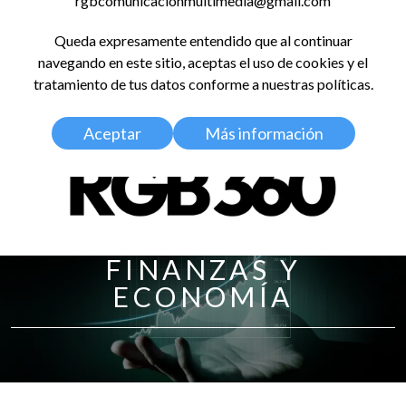
rgbcomunicacionmultimedia@gmail.com
LinkedIn
Instagram
Facebook
X
YouTub
TikT
Spo
Queda expresamente entendido que al continuar
RED GLOBAL
navegando en este sitio, aceptas el uso de cookies y el
BALDOSA 360
tratamiento de tus datos conforme a nuestras políticas.
Aceptar
Más información
FINANZAS Y
ECONOMÍA