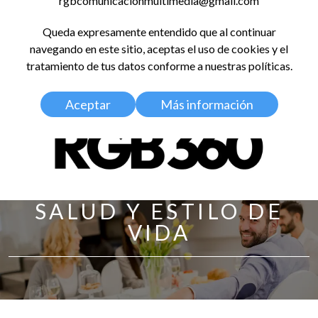
rgbcomunicacionmultimedia@gmail.com
LinkedIn
Instagram
Facebook
X
YouTub
TikT
Spo
Queda expresamente entendido que al continuar
RED GLOBAL
navegando en este sitio, aceptas el uso de cookies y el
BALDOSA 360
tratamiento de tus datos conforme a nuestras políticas.
Aceptar
Más información
SALUD Y ESTILO DE
VIDA