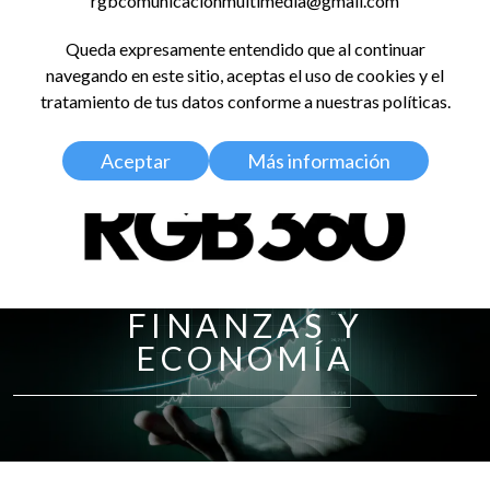
rgbcomunicacionmultimedia@gmail.com
LinkedIn
Instagram
Facebook
X
YouTub
TikT
Spo
Queda expresamente entendido que al continuar
RED GLOBAL
navegando en este sitio, aceptas el uso de cookies y el
BALDOSA 360
tratamiento de tus datos conforme a nuestras políticas.
Aceptar
Más información
FINANZAS Y
ECONOMÍA