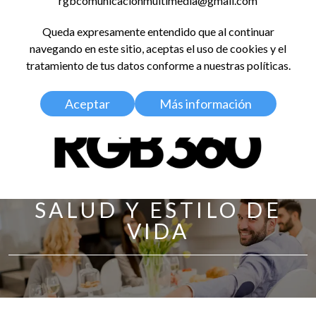
rgbcomunicacionmultimedia@gmail.com
LinkedIn
Instagram
Facebook
X
YouTub
TikT
Spo
Queda expresamente entendido que al continuar
RED GLOBAL
navegando en este sitio, aceptas el uso de cookies y el
BALDOSA 360
tratamiento de tus datos conforme a nuestras políticas.
Aceptar
Más información
SALUD Y ESTILO DE
VIDA