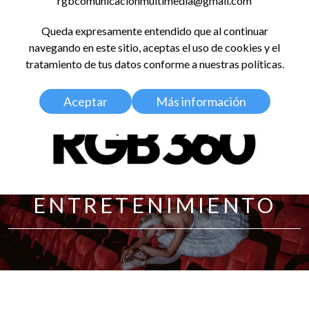
rgbcomunicacionmultimedia@gmail.com
LinkedIn
Instagram
Facebook
X
YouTub
TikT
Spo
Queda expresamente entendido que al continuar
RED GLOBAL
navegando en este sitio, aceptas el uso de cookies y el
BALDOSA 360
tratamiento de tus datos conforme a nuestras políticas.
Aceptar
Más información
ENTRETENIMIENTO