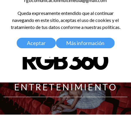
rgbcomunicacionmultimedia@gmail.com
LinkedIn
Instagram
Facebook
X
YouTub
TikT
Spo
Queda expresamente entendido que al continuar
RED GLOBAL
navegando en este sitio, aceptas el uso de cookies y el
BALDOSA 360
tratamiento de tus datos conforme a nuestras políticas.
Aceptar
Más información
ENTRETENIMIENTO