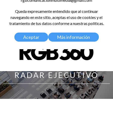
rgbcomunicacionmultimedia@gmail.com
LinkedIn
Instagram
Facebook
X
YouTub
TikT
Spo
Queda expresamente entendido que al continuar
RED GLOBAL
navegando en este sitio, aceptas el uso de cookies y el
BALDOSA 360
tratamiento de tus datos conforme a nuestras políticas.
Aceptar
Más información
RADAR EJECUTIVO