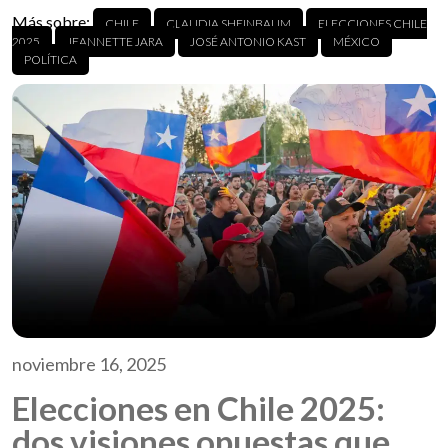
Más sobre:
CHILE
CLAUDIA SHEINBAUM
ELECCIONES CHILE
2025
JEANNETTE JARA
JOSÉ ANTONIO KAST
MÉXICO
POLÍTICA
noviembre 16, 2025
Elecciones en Chile 2025:
dos visiones opuestas que