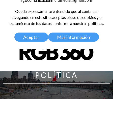
rgbcomunicacionmultimedia@gmail.com
LinkedIn
Instagram
Facebook
X
YouTub
TikT
Spo
Queda expresamente entendido que al continuar
RED GLOBAL
navegando en este sitio, aceptas el uso de cookies y el
BALDOSA 360
tratamiento de tus datos conforme a nuestras políticas.
Aceptar
Más información
POLÍTICA