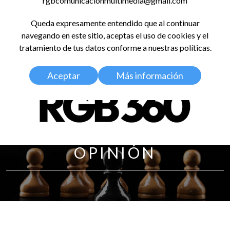
rgbcomunicacionmultimedia@gmail.com
LinkedIn
Instagram
Facebook
X
YouTub
TikT
Spo
Queda expresamente entendido que al continuar
RED GLOBAL
navegando en este sitio, aceptas el uso de cookies y el
BALDOSA 360
tratamiento de tus datos conforme a nuestras políticas.
Aceptar
Más información
OPINIÓN