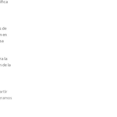
ífica
s de
n en
sa
ra la
n de la
artir
leramos