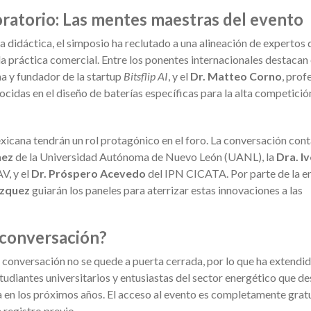
boratorio: Las mentes maestras del evento
didáctica, el simposio ha reclutado a una alineación de expertos 
 la práctica comercial. Entre los ponentes internacionales destacan
a y fundador de la startup
Bitsflip AI
, y el
Dr. Matteo Corno
, prof
ocidas en el diseño de baterías específicas para la alta competició
mexicana tendrán un rol protagónico en el foro. La conversación con
hez
de la Universidad Autónoma de Nuevo León (UANL), la
Dra. I
V, y el
Dr. Próspero Acevedo
del IPN CICATA. Por parte de la 
ázquez
guiarán los paneles para aterrizar estas innovaciones a las
 conversación?
 conversación no se quede a puerta cerrada, por lo que ha extendi
studiantes universitarios y entusiastas del sector energético que d
a en los próximos años. El acceso al evento es completamente gratu
 registro previo.