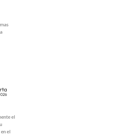
ormas
la
mente el
su
 en el