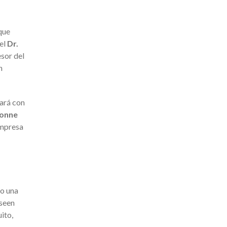
que
 el
Dr.
esor del
n
tará con
vonne
empresa
do una
eseen
ito,