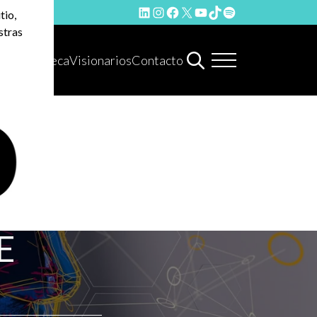
LinkedIn
Instagram
Facebook
X
YouTube
TikTok
Spotify
tio,
stras
Hemeroteca
Visionarios
Contacto
E
N