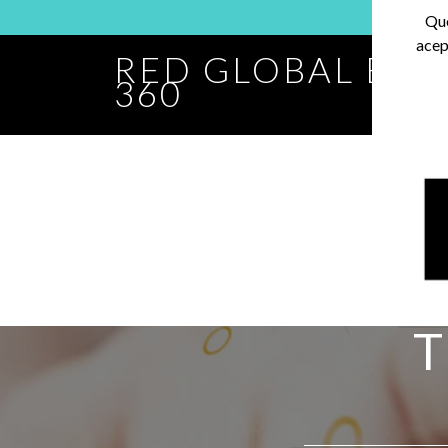
Que
acep
RED GLOBAL BA
360