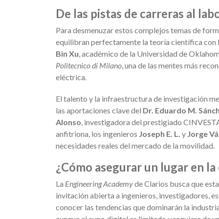
De las pistas de carreras al la
Para desmenuzar estos complejos temas de forma 
equilibran perfectamente la teoría científica con
Bin Xu
, académico de la Universidad de Oklahom
Politecnico di Milano
, una de las mentes más recon
eléctrica.
El talento y la infraestructura de investigación 
las aportaciones clave del
Dr. Eduardo M. Sánc
Alonso
, investigadora del prestigiado CINVESTA
anfitriona, los ingenieros
Joseph E. L.
y
Jorge V
necesidades reales del mercado de la movilidad.
¿Cómo asegurar un lugar en la
La
Engineering Academy
de Clarios busca que esta
invitación abierta a ingenieros, investigadores, e
conocer las tendencias que dominarán la industri
aunque el cupo digital es limitado y requiere de un