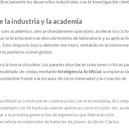
rectamente los desarrollos industriales con la investigación cient
 la industria y la academia
 solo académico, sino profundamente operativo: acelerar los ciclo
al, la brecha entre un descubrimiento de laboratorio y su aplicació
s. Este simposio busca demoler ese muro, sentando en la misma me
res punteros a nivel global.
a la teoría obsoleta. Los paneles abordarán soluciones críticas pa
y modelado de celdas mediante
Inteligencia Artificial
, la exploració
sostenible frente a la escasez de otros minerales) y la creación de
movilidad se construye en colaboración con el ecosistema. Al comp
 modelado con IA hasta las nuevas químicas como el sodio-ion, ace
ar a la próxima generación de ingenieros que liderarán esta
ecialista en materiales de baterías de plomo-ácido en Clarios.