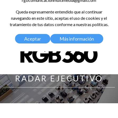
rgbcomunicacionmultimedia@gmail.com
LinkedIn
Instagram
Facebook
X
YouTub
TikT
Spo
Queda expresamente entendido que al continuar
RED GLOBAL
navegando en este sitio, aceptas el uso de cookies y el
BALDOSA 360
tratamiento de tus datos conforme a nuestras políticas.
Aceptar
Más información
RADAR EJECUTIVO