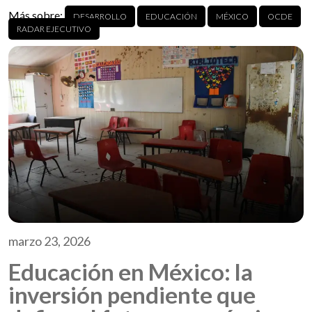
Más sobre:
DESARROLLO
EDUCACIÓN
MÉXICO
OCDE
RADAR EJECUTIVO
marzo 23, 2026
Educación en México: la
inversión pendiente que