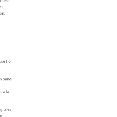
o será
el
ón,
mpartió
n panel
ara la
egrales
en