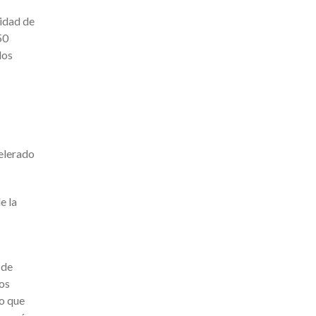
cidad de
50
los
celerado
e la
 de
los
ío que