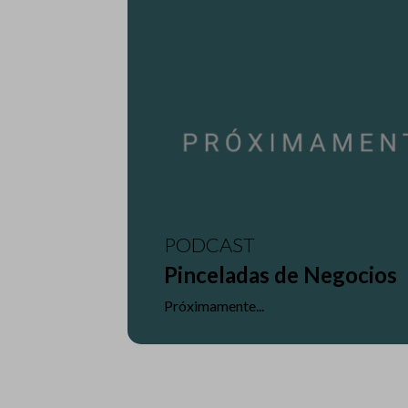
PODCAST
Pinceladas de Negocios
Próximamente...