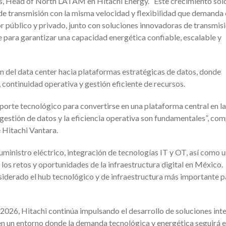
es, Head of North LATAM en Hitachi Energy. “Este crecimiento sol
 de transmisión con la misma velocidad y flexibilidad que demanda 
or público y privado, junto con soluciones innovadoras de transmisi
 para garantizar una capacidad energética confiable, escalable y
ión del data center hacia plataformas estratégicas de datos, donde
ontinuidad operativa y gestión eficiente de recursos.
porte tecnológico para convertirse en una plataforma central en la
a gestión de datos y la eficiencia operativa son fundamentales”, co
 Hitachi Vantara.
uministro eléctrico, integración de tecnologías IT y OT, así como u
los retos y oportunidades de la infraestructura digital en México.
siderado el hub tecnológico y de infraestructura más importante p
026, Hitachi continúa impulsando el desarrollo de soluciones int
en un entorno donde la demanda tecnológica y energética seguirá 