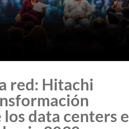
a red: Hitachi
ransformación
 los data centers 