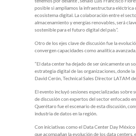
tenemos por delante”, señaló Luis Francisco Flor
posible si ampliamos la infraestructura eléctrica
ecosistema digital. La colaboración entre el sect
almacenamiento y energías renovables, será clave
sostenible para el futuro digital del país”.
Otro de los ejes clave de discusión fue la evoluc
convergen capacidades como analítica avanzada, c
“El data center ha dejado de ser únicamente un so
estrategia digital de las organizaciones, donde l
David Cerón, Technical Sales Director LATAM de
El evento incluyó sesiones especializadas sobre s
de discusión con expertos del sector enfocado en 
Querétaro fue el escenario de esta discusión, con
industria de datos en la región.
Con iniciativas como el Data Center Day México 2
que acompañan la evolución de los data centers, 