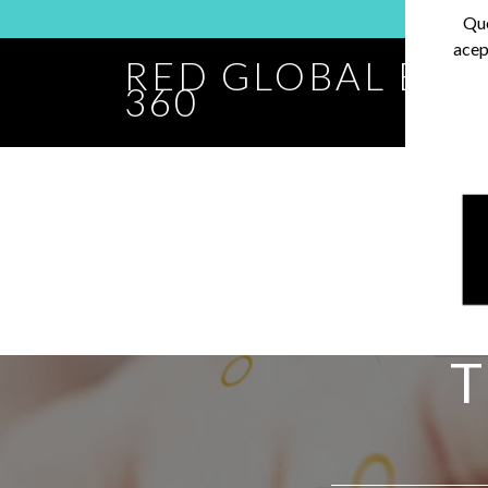
Que
acep
RED GLOBAL BA
360