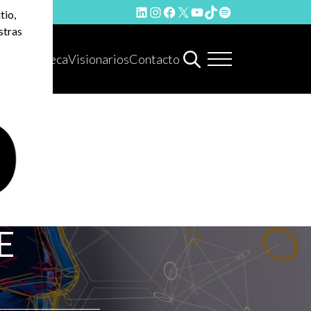
LinkedIn
Instagram
Facebook
X
YouTube
TikTok
Spotify
tio,
stras
Hemeroteca
Visionarios
Contacto
E
N