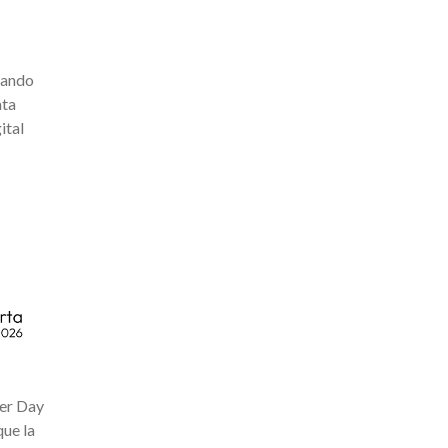
lsando
ata
ital
ter Day
que la