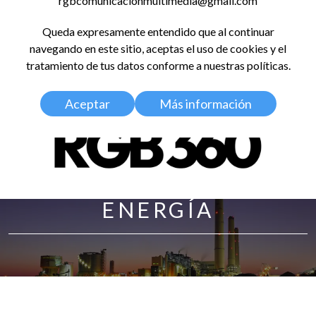
rgbcomunicacionmultimedia@gmail.com
LinkedIn
Instagram
Facebook
X
YouTub
TikT
Spo
Queda expresamente entendido que al continuar
RED GLOBAL
navegando en este sitio, aceptas el uso de cookies y el
BALDOSA 360
tratamiento de tus datos conforme a nuestras políticas.
Aceptar
Más información
ENERGÍA