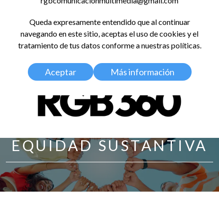
rgbcomunicacionmultimedia@gmail.com
LinkedIn
Instagram
Facebook
X
YouTub
TikT
Spo
Queda expresamente entendido que al continuar
RED GLOBAL
navegando en este sitio, aceptas el uso de cookies y el
BALDOSA 360
tratamiento de tus datos conforme a nuestras políticas.
Aceptar
Más información
EQUIDAD SUSTANTIVA