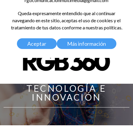
rgbcomunicacionmultimedia@gmail.com
LinkedIn
Instagram
Facebook
X
YouTub
TikT
Spo
Queda expresamente entendido que al continuar
RED GLOBAL
navegando en este sitio, aceptas el uso de cookies y el
BALDOSA 360
tratamiento de tus datos conforme a nuestras políticas.
Aceptar
Más información
TECNOLOGÍA E
INNOVACIÓN