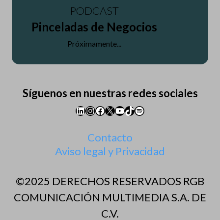
PODCAST
Pinceladas de Negocios
Próximamente...
Síguenos en nuestras redes sociales
LinkedIn
Instagram
Facebook
X
YouTube
TikTok
Spotify
Contacto
Aviso legal y Privacidad
©2025 DERECHOS RESERVADOS RGB
COMUNICACIÓN MULTIMEDIA S.A. DE
C.V.