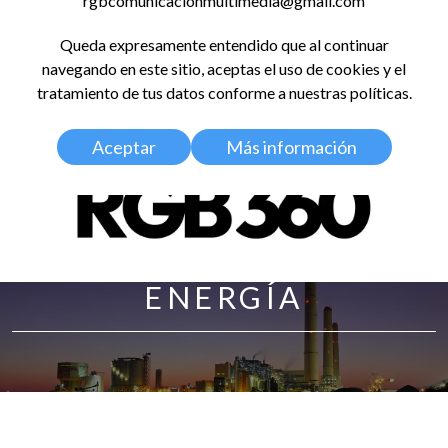
rgbcomunicacionmultimedia@gmail.com
LinkedIn
Instagram
Facebook
X
YouTub
TikT
Spo
Queda expresamente entendido que al continuar
RED GLOBAL
navegando en este sitio, aceptas el uso de cookies y el
BALDOSA 360
tratamiento de tus datos conforme a nuestras políticas.
Aceptar
Más información
ENERGÍA