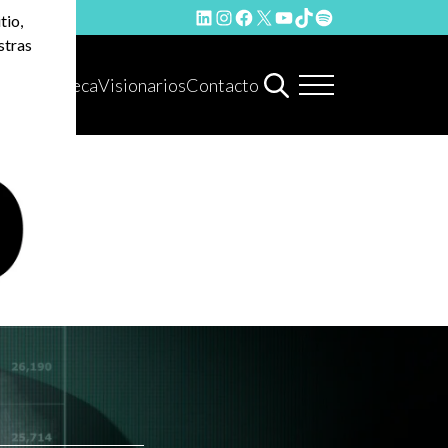
LinkedIn
Instagram
Facebook
X
YouTube
TikTok
Spotify
tio,
stras
Hemeroteca
Visionarios
Contacto