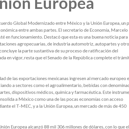
Unión Europea
Acuerdo Global Modernizado entre México y la Unión Europea, un 
 económica entre ambas partes. El secretario de Economía, Marcelo
té en funcionamiento. Destacó que esta es una buena noticia para
aciones agropecuarias, de industria automotriz, autopartes y otr
oncluye la parte sustantiva de su proceso de ratificación del
a en vigor, resta que el Senado de la República complete el trámi
dad de las exportaciones mexicanas ingresen al mercado europeo e
ficiando a sectores como el agroalimentario, bebidas con denomina
rtes, dispositivos médicos, química y farmacéutica. Este instrum
consolida a México como una de las pocas economías con acceso
diante el T-MEC, y a la Unión Europea, un mercado de más de 450
Unión Europea alcanzó 88 mil 306 millones de dólares, con lo que e