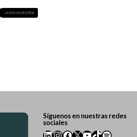
UNIÓN EUROPEA
Síguenos en nuestras redes
sociales
LinkedIn
Instagram
Facebook
X
YouTube
TikTok
Spotify