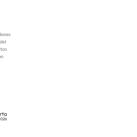
llones
del
ctos
ón