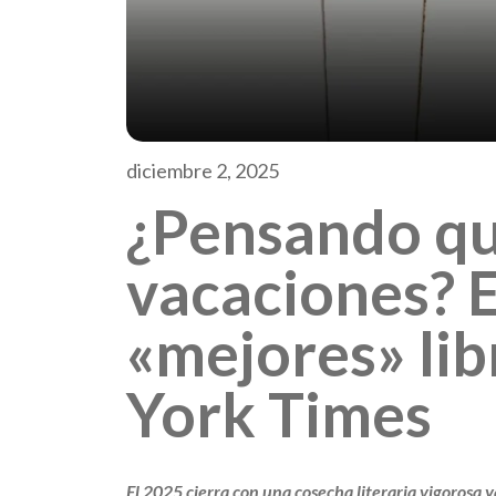
diciembre 2, 2025
¿Pensando qué
vacaciones? E
«mejores» li
York Times
El 2025 cierra con una cosecha literaria vigorosa 