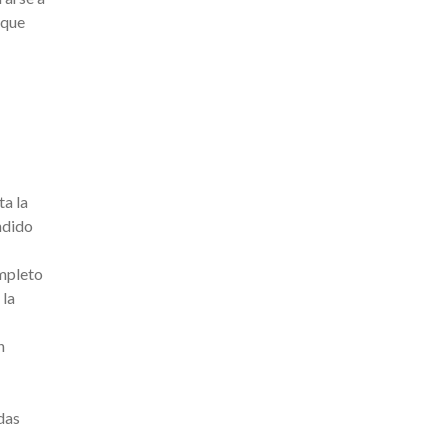
 que
ta la
ndido
mpleto
 la
n
das