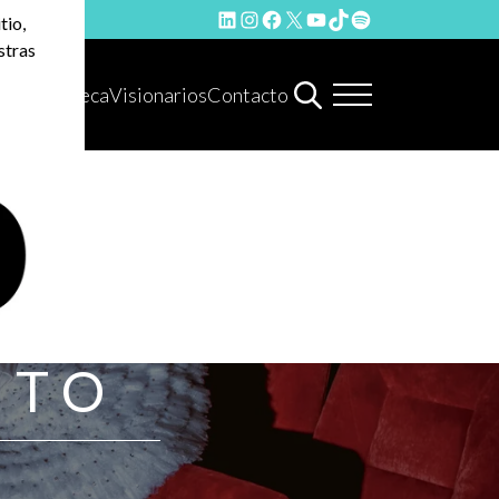
LinkedIn
Instagram
Facebook
X
YouTube
TikTok
Spotify
tio,
stras
Hemeroteca
Visionarios
Contacto
NTO