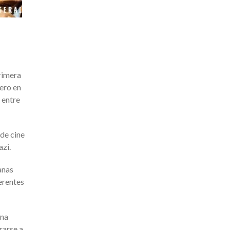
rimera
ero en
 entre
 de cine
azi.
anas
erentes
una
rarse a