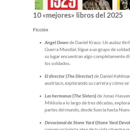
10 «mejores» libros del 2025
Ficción
Angel Down
de Daniel Kraus: Un audaz
thril
Guerra Mundial. Sigue a un grupo de soldad
su lugar encuentran algo completamente dife
los soldados.
El director
(
The Director
)
de Daniel Kehlmann
austríaco, explorando su carrera y cómo se 
Las hermanas
(
The Sisters
)
de Jonas Hassen 
Mikkola a lo largo de tres décadas, explor
partes del mundo, desde Suecia hasta Nuev
Devocional de Stone Yard
(
Stone Yard Devot
conservacionista atea de la vida silvestre qu