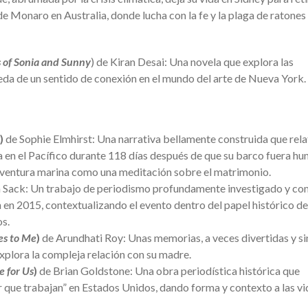
 de Monaro en Australia, donde lucha con la fe y la plaga de ratones
 of Sonia and Sunny
) de Kiran Desai: Una novela que explora las
eda de un sentido de conexión en el mundo del arte de Nueva York.
)
de Sophie Elmhirst: Una narrativa bellamente construida que rela
a en el Pacífico durante 118 días después de que su barco fuera hu
 aventura marina como una meditación sobre el matrimonio.
 Sack: Un trabajo de periodismo profundamente investigado y co
n en 2015, contextualizando el evento dentro del papel histórico de
os.
s to Me
)
de Arundhati Roy: Unas memorias, a veces divertidas y si
xplora la compleja relación con su madre.
e for Us
)
de Brian Goldstone: Una obra periodística histórica que
ar que trabajan” en Estados Unidos, dando forma y contexto a las vi