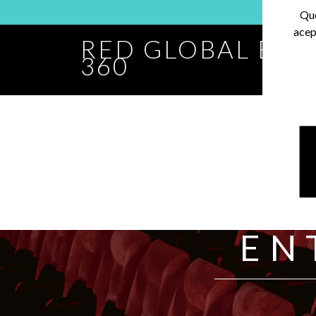
Que
acep
RED GLOBAL BA
360
EN