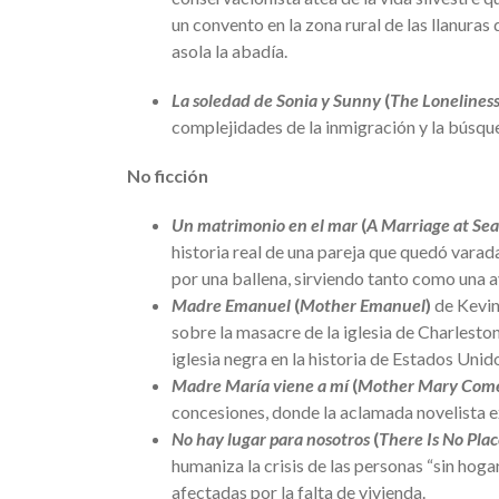
un convento en la zona rural de las llanuras
asola la abadía.
La soledad de Sonia y Sunny
(
The Loneliness
complejidades de la inmigración y la búsqu
No ficción
Un matrimonio en el mar
(
A Marriage at Sea
historia real de una pareja que quedó varad
por una ballena, sirviendo tanto como una
Madre Emanuel
(
Mother Emanuel
)
de Kevin
sobre la masacre de la iglesia de Charlesto
iglesia negra en la historia de Estados Unid
Madre María viene a mí
(
Mother Mary Come
concesiones, donde la aclamada novelista e
No hay lugar para nosotros
(
There Is No Plac
humaniza la crisis de las personas “sin hog
afectadas por la falta de vivienda.