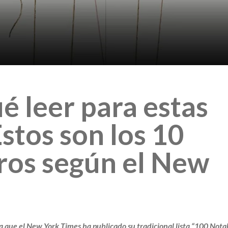
 leer para estas
stos son los 10
bros según el New
ya que el New York Times ha publicado su tradicional lista “100 Nota